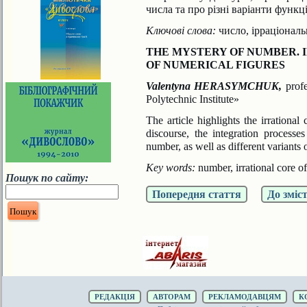
числа та про різні варіанти функ
Ключові слова:
число, ірраціональ
THE MYSTERY OF NUMBER. 
OF NUMERICAL FIGURES
Valentyna HERASYMCHUK,
prof
Polytechnic Institute»
The article highlights the irrational 
discourse, the
integration processe
number, as well as different variants
Key words:
number, irrational core o
Пошук по сайту:
Попередня стаття
До зміс
РЕДАКЦІЯ
АВТОРАМ
РЕКЛАМОДАВЦЯМ
К