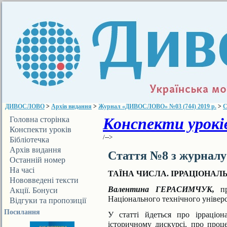
ДИВОСЛОВО
>
Архів видання
>
Журнал «ДИВОСЛОВО» №03 (744) 2019 р.
>
С
Конспекти уроків
Головна сторінка
Конспекти уроків
/-->
Бібліотечка
ДИВОСЛОВА
Архів видання
Стаття №8 з журнал
Останній номер
На часі
ТАЇНА ЧИСЛА. ІРРАЦІОНАЛ
Нововведені тексти
Валентина ГЕРАСИМЧУК,
п
Акції. Бонуси
Національного технічного універ
Відгуки та пропозиції
Посилання
У статті йдеться про ірраціон
історичному дискурсі,
про проце