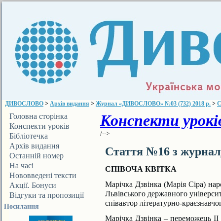
ДИВОСЛОВО
>
Архів видання
>
Журнал «ДИВОСЛОВО» №03 (732) 2018 р.
>
С
Конспекти уроків
Головна сторінка
Конспекти уроків
/-->
Бібліотечка
ДИВОСЛОВА
Архів видання
Стаття №16 з журна
Останній номер
На часі
СПІВОЧА КВІТКА
Нововведені тексти
Марічка Дзвінка (Марія Сіра) нар
Акції. Бонуси
Львівського державного універси
Відгуки та пропозиції
співавтор
літературно-краєзнавчо
Посилання
Марічка Дзвінка – переможець II 