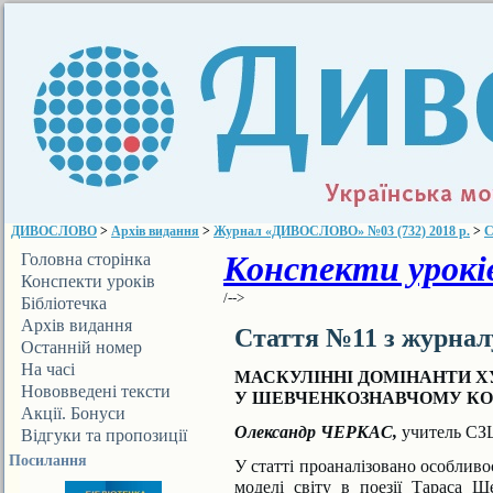
ДИВОСЛОВО
>
Архів видання
>
Журнал «ДИВОСЛОВО» №03 (732) 2018 р.
>
С
Конспекти уроків
Головна сторінка
Конспекти уроків
/-->
Бібліотечка
ДИВОСЛОВА
Архів видання
Стаття №11 з журна
Останній номер
На часі
МАСКУЛІННІ ДОМІНАНТИ Х
Нововведені тексти
У ШЕВЧЕНКОЗНАВЧОМУ К
Акції. Бонуси
Олександр ЧЕРКАС,
учитель СЗ
Відгуки та пропозиції
Посилання
У статті проаналізовано особливос
моделі світу в поезії
Тараса Ше