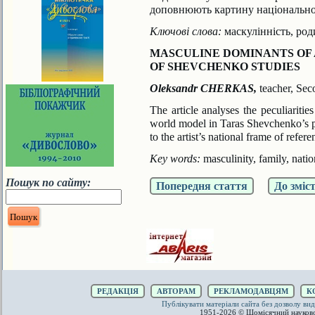
доповнюють картину національно
Ключові слова:
маскулінність, роди
MASCULINE DOMINANTS OF 
OF SHEVCHENKO STUDIES
Oleksandr CHERKAS,
teacher, Se
The article analyses the peculiaritie
world model in Taras
Shevchenko’s po
to the artist’s national frame of refere
Key words:
masculinity, family, natio
Пошук по сайту:
Попередня стаття
До зміс
РЕДАКЦІЯ
АВТОРАМ
РЕКЛАМОДАВЦЯМ
К
Публікувати матеріали сайта без дозволу 
1951-2026 © Щомісячний науков