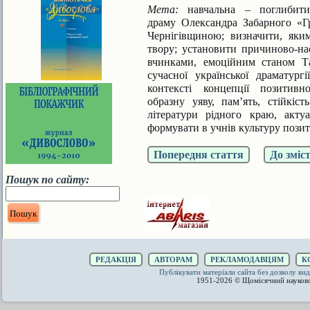
Мета:
навчальна – поглибит
драму
Олександра Забарного «
Чернігівщиною;
визначити, як
твору; установити
причиново-на
вчинками, емоційним
станом Т
сучасної української драматург
контексті концепції позитив
образну
уяву, пам’ять, стійкі
літератури рідного
краю, актуа
формувати в учнів культуру
позит
Попередня стаття
До зміс
Пошук по сайту:
РЕДАКЦІЯ
АВТОРАМ
РЕКЛАМОДАВЦЯМ
К
Публікувати матеріали сайта без дозволу 
1951-2026 © Щомісячний науков