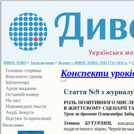
ДИВОСЛОВО
>
Архів видання
>
Журнал «ДИВОСЛОВО» №03 (732) 2018 р.
>
С
Конспекти уроків
Головна сторінка
Конспекти уроків
/-->
Бібліотечка
ДИВОСЛОВА
Архів видання
Стаття №9 з журнал
Останній номер
На часі
РОЛЬ ПОЗИТИВНОГО МИСЛ
Нововведені тексти
В ЖИТТЄВОМУ СЦЕНАРІЇ ТА
Акції. Бонуси
Урок за драмою Олександра Заб
Відгуки та пропозиції
Тетяна БУТУРЛИМ,
кандид
Посилання
педагогічного ліцею, Чернігівська