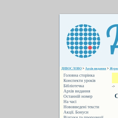
ДИВОСЛОВО
>
Архів видання
>
Журн
Головна сторінка
Конспекти уроків
Бібліотечка
->
ДИВОСЛОВА
Архів видання
С
Останній номер
На часі
Нововведені тексти
Акції. Бонуси
Відгуки та пропозиції