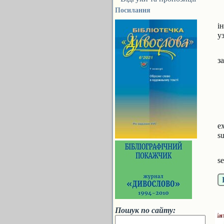
Посилання
і
у
з
e
su
se
Пошук по сайту: