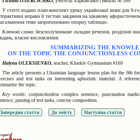
Галина ОЛЕКСІЄНКО,
учитель Харківської гімназії № 169
У статті подано план-конспект уроку української мови для 9-го
нтерактивні вправи й
тестові завдання на цікавому афористичном
загальнення теми запропоновано опорну таблицю.
Ключові слова:
безсполучникове складне речення, розділові зна
авдань, власне висловлення.
SUMMARIZING THE KNOWL
ON THE TOPIC THE CONJUNCTIONLESS C
Halyna OLEKSIENKO,
teacher, Kharkiv Gymnasium #169
The article presents a Ukrainian language lesson plan for the 9th fo
xercises and test tasks
on interesting aphoristic material. A referen
mmarize the topic.
Key words:
conjunctionless complex sentence, punctuation marks
ntence, passing of test tasks,
concise composition.
Попередня стаття
До змісту
Наступна стаття