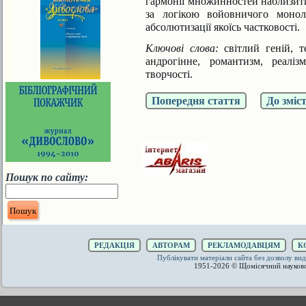
гармонії множинностей наблизитис
за логікою войовничого моноло
абсолютизації якоїсь частковості.
Ключові слова:
світлий геній, 
андрогінне, романтизм, реаліз
творчості.
Попередня стаття
До зміс
Пошук по сайту:
РЕДАКЦІЯ
АВТОРАМ
РЕКЛАМОДАВЦЯМ
К
Публікувати матеріали сайта без дозволу 
1951-2026 © Щомісячний науков