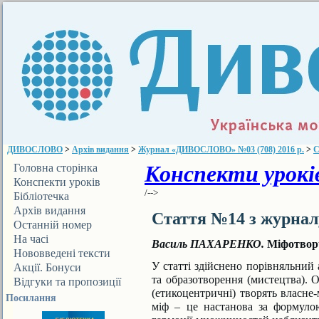
ДИВОСЛОВО
>
Архів видання
>
Журнал «ДИВОСЛОВО» №03 (708) 2016 р.
>
С
Конспекти уроків
Головна сторінка
Конспекти уроків
/-->
Бібліотечка
ДИВОСЛОВА
Архів видання
Стаття №14 з журна
Останній номер
На часі
Василь ПАХАРЕНКО.
Міфотворч
Нововведені тексти
У статті здійснено порівняльний 
Акції. Бонуси
та образотворення (мистецтва). О
Відгуки та пропозиції
(етикоцентричні) творять власне-
Посилання
міф – це настанова за формулою