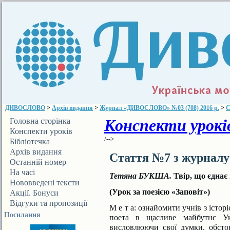
ДИВОСЛОВО
>
Архів видання
>
Журнал «ДИВОСЛОВО» №03 (708) 2016 р.
>
С
Конспекти уроків
Головна сторінка
Конспекти уроків
/-->
Бібліотечка
ДИВОСЛОВА
Архів видання
Стаття №7 з журнал
Останній номер
На часі
Тетяна БУКША.
Твір, що єднає
Нововведені тексти
(Урок за поезією «Заповіт»)
Акції. Бонуси
Відгуки та пропозиції
М е т а: ознайомити учнів з істор
Посилання
поета в щасливе майбутнє Укр
висловлюючи свої думки, обст