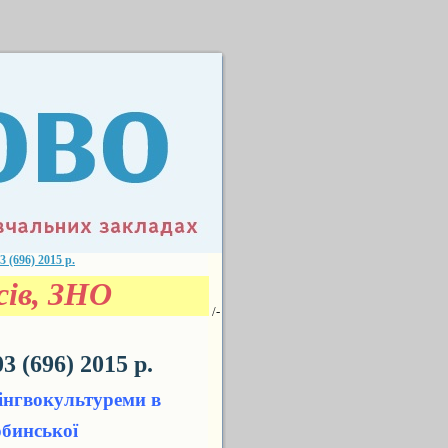
696) 2015 р.
асів, ЗНО
/-
(696) 2015 р.
гвокультуреми в
бинської