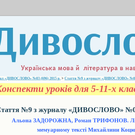
ал «ДИВОСЛОВО» №03 (696) 2015 р.
>
Стаття №9 з журналу «ДИВОСЛОВО» №03 (
Конспекти уроків для 5-11-х кл
таття №9 з журналу «ДИВОСЛОВО» №03 
Альона ЗАДОРОЖНА, Роман ТРИФОНОВ. Лін
мемуарному тексті Михайлини Коцю