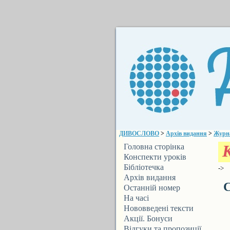
ДИВОСЛОВО
>
Архів видання
>
Журн
Головна сторінка
Конспекти уроків
Бібліотечка
->
ДИВОСЛОВА
Архів видання
С
Останній номер
На часі
Нововведені тексти
Акції. Бонуси
Відгуки та пропозиції