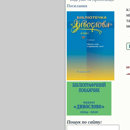
С
Посилання
к
м
т
м
К
Пошук по сайту: