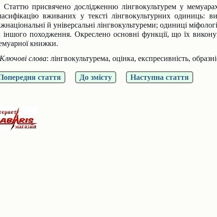
таттю присвячено дослідженню лінгвокультурем у мемуарах
ласифікацію вживаних у тексті лінгвокультурних одиниць: вид
іжнаціональні й універсальні лінгвокультуреми; одиниці міфологі
а іншого походження. Окреслено основні функції, що їх викону
емуарної книжки.
лючові слова
: лінгвокультурема, оцінка, експресивність, образні
Попередня стаття
До змісту
Наступна стаття