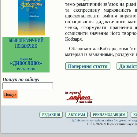
темо-рематичний зв’язок на рівні
та експресивну маркованість 
вдосконалювати вміння виразно
опрацювання дидактичного мате
ченка, сформувати прагнення я
осмислити значення його творчос
Кобзаря.
Обладнання:
«Кобзар», комп’ют
матеріал із завданнями, роздруки 
Попередня стаття
До зміс
Пошук по сайту:
РЕДАКЦІЯ
АВТОРАМ
РЕКЛАМОДАВЦЯМ
К
Публікувати матеріали сайта без дозволу 
1951-2026 © Щомісячний науков