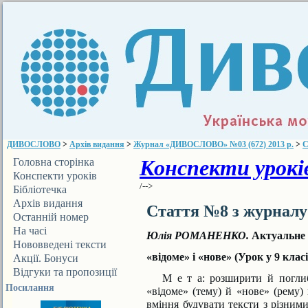
ДИВОСЛОВО
>
Архів видання
>
Журнал «ДИВОСЛОВО» №03 (672) 2013 р.
>
С
Конспекти уроків
Головна сторінка
Конспекти уроків
/-->
Бібліотечка
ДИВОСЛОВА
Архів видання
Стаття №8 з журнал
Останній номер
На часі
Юлія РОМАНЕНКО.
Актуальне 
Нововведені тексти
«відоме» і «нове» (Урок у 9 класі
Акції. Бонуси
Відгуки та пропозиції
М е т а:
розширити й поглиби
Посилання
«відоме» (тему) й «нове» (рему) 
вміння будува­ти тексти з різни