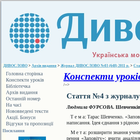
ДИВОСЛОВО
>
Архів видання
>
Журнал ДИВОСЛОВО №03 (648) 2011 р.
>
Ста
Конспекти уроків
Головна сторінка
Конспекти уроків
/-->
Бібліотечка
ДИВОСЛОВА
Архів видання
Стаття №4 з журнал
Останній номер
На часі
Людмила ФУРСОВА.
Шевченків
Нововведені тексти
Т е м а:
Тарас Шевченко. «Запові
Акції. Бонуси
написання. Ідея єднання з рідною
Відгуки та пропозиції
Посилання
М е т а:
розширити знання учнів 
рення «Заповіту»; вчити аналізу