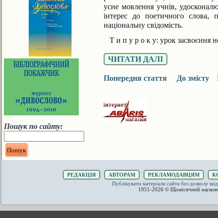
усне мов­лення учнів, удосконал
інтерес до поетич­ного слова, 
національну свідомість.
Т и п у р о к у:
урок засвоєння н
ЧИТАТИ ДАЛІ
Попередня стаття
До змісту
Пошук по сайту:
РЕДАКЦІЯ
АВТОРАМ
РЕКЛАМОДАВЦЯМ
К
Публікувати матеріали сайта без дозволу 
1951-2026 © Щомісячний науков