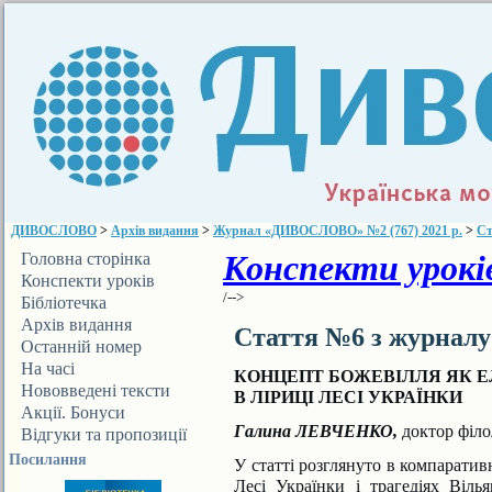
ДИВОСЛОВО
>
Архів видання
>
Журнал «ДИВОСЛОВО» №2 (767) 2021 р.
>
Ст
Конспекти уроків
Головна сторінка
Конспекти уроків
/-->
Бібліотечка
ДИВОСЛОВА
Архів видання
Стаття №6 з журнал
Останній номер
На часі
КОНЦЕПТ БОЖЕВІЛЛЯ ЯК 
Нововведені тексти
В ЛІРИЦІ ЛЕСІ УКРАЇНКИ
Акції. Бонуси
Галина ЛЕВЧЕНКО,
доктор філо
Відгуки та пропозиції
Посилання
У статті розглянуто в компаратив
Лесі Українки і тра
гедіях Віль