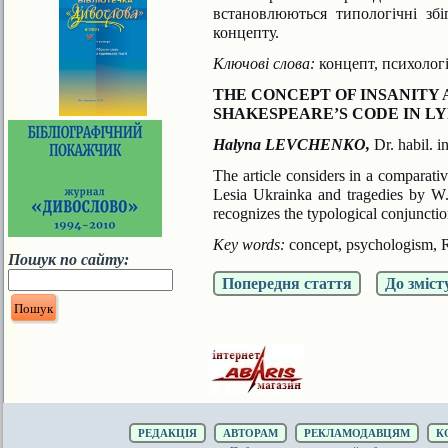
встановлюються типологічні збі
концепту.
Ключові слова:
концепт, психологі
THE CONCEPT OF INSANITY 
SHAKESPEARE’S CODE IN LY
Halyna LEVCHENKO,
Dr. habil. i
The article considers in a comparativ
Lesia Ukrainka and
tragedies by W.
recognizes the typological conjuncti
Key words:
concept, psychologism, R
Пошук по сайту:
Попередня стаття
До зміст
РЕДАКЦІЯ
АВТОРАМ
РЕКЛАМОДАВЦЯМ
К