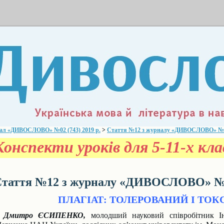
ал «ДИВОСЛОВО» №02 (743) 2019 р.
>
Стаття №12 з журналу «ДИВОСЛОВО» №02 
онспекти уроків для 5-11-х кла
таття №12 з журналу «ДИВОСЛОВО» №02
ПЛАГІАТ: ТОЛЕРОВАНИЙ І ТО
Дмитро ЄСИПЕНКО,
молодший науковий співробітник Інс