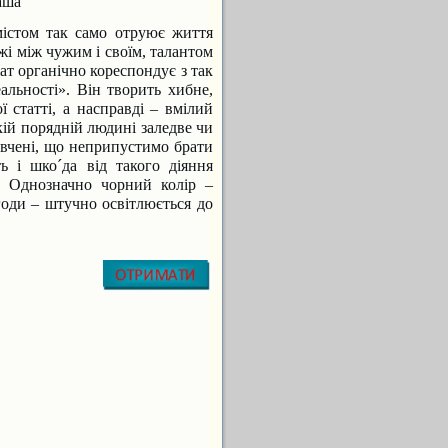
аша
містом так само отруює життя
жі між чужим і своїм, талантом
ат органічно кореспондує з так
е
альності». Він творить хибне,
ї статті,
а насправді – вмілий
якій порядній
людині заледве чи
ивчені, що не
припустимо брати
ь і шко´да від такого діян
ня
. Однозначно чорний колір –
оди – штучно освітлюється до