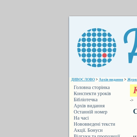
ДИВОСЛОВО
>
Архів видання
>
Журн
К
Головна сторінка
Конспекти уроків
Бібліотечка
->
ДИВОСЛОВА
Архів видання
С
Останній номер
На часі
Нововведені тексти
Акції. Бонуси
Відгуки та пропозиції