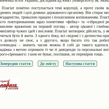
евченка
НАН України, дослідник-ад’юнкт університету ім. Мон
Плагіат помітно поступається темі корупції, а
проте своїм з
кре
мих людей і цілі ділянки державного організму. Він
стирає ме
 бездарні
стю, тривалою працею і похапливим копіюванням.
Плагі
асто повторю
ваними зараз поняттями «фейку» та «гібридної р
манливе враження:
на перший погляд – автор цікавої і глибоко
омпілятор чужих ідей і ви
словів. Плагіат витворює дійсність, у 
очеться бути й жити. З одно
го боку, всі свідомі і з дитинства пр
ез дозволу не своє, а з другого,
якщо багато хто так робит
еочевидна
– значить часом можна й собі до та
кого вдатися
радіжка
з метою отримати ті чи ті дивіденди та персональні
виг
ірого-сіренького:
з ким не буває, поспішив, не перевірив тощо.
Попередня стаття
До змісту
Наступна стаття