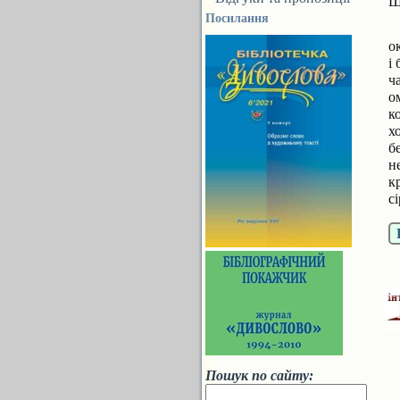
Ш
Посилання
о
і
ч
о
к
х
б
н
к
с
Пошук по сайту: