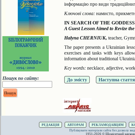
інформацію про види традиційних
Ключові слова:
намисто, прикметни
IN SEARCH OF THE GODDES
A Guest Lesson Aimed to Revize the
Halyna CHERNIUK,
teacher, Gymn
The paper presents a Ukrainian lesso
exercises
and tasks with keys allow
information about traditional
Ukraini
Key words:
necklace, adjective, work
Пошук по сайту:
До змісту
Наступна стаття
РЕДАКЦІЯ
АВТОРАМ
РЕКЛАМОДАВЦЯМ
К
Публікувати матеріали сайта без дозволу 
1951-2026 © Щомісячний науков