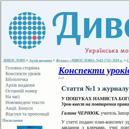
ДИВОСЛОВО
>
Архів видання
>
Журнал «ДИВОСЛОВО» №02 (731) 2018 р.
>
С
Конспекти уроків
Головна сторінка
Конспекти уроків
/-->
Бібліотечка
ДИВОСЛОВА
Архів видання
Стаття №1 з журнал
Останній номер
На часі
У ПОШУКАХ НАМИСТА БОГ
Нововведені тексти
Урок-квест на повторення прав
Акції. Бонуси
Галина ЧЕРНЮК,
учитель Запорі
Відгуки та пропозиції
Посилання
У статті подано план-конспект ур
завдання з ключами, учні
пов