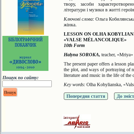
твору, засоби характеротворе
літератури і музики в житті героїн
Ключові слова:
Ольга Кобилянська,
жінка.
LESSON ON OLHA KOBYLIAN
«VALSE MÉLANCOLIQUE»
10th Form
Halyna SOROKA,
teacher, «Mriya»
The present paper offers a lesson pl
the plot, and ways of portraying of 
literature and music in the life of the
Пошук по сайту:
Key words:
Olha Kobylianska, «Valse
Попередня стаття
До зміс