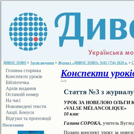
ДИВОСЛОВО
>
Архів видання
>
Журнал «ДИВОСЛОВО» №01 (754) 2020 р.
>
С
Конспекти уроків
Головна сторінка
Конспекти уроків
/-->
Бібліотечка
ДИВОСЛОВА
Архів видання
Стаття №3 з журнал
Останній номер
На часі
УРОК ЗА НОВЕЛОЮ ОЛЬГИ 
Нововведені тексти
«VALSE MÉLANCOLIQUE»
Акції. Бонуси
10 клас
Відгуки та пропозиції
Галина СОРОКА,
учитель Вуглед
Посилання
Подано конспект уроку за новело