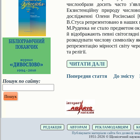
числообрази досить часто з’яв
Екзистенційну природу числово
дослідженні Олени Росінської [
В.Стуса репрезентовано в наших п
М.Руденка не стало пред­метом ок
й відображають певні світо­глядн
розкодувати числову сим­воліку я
репрезентацію мірності світу чер
та релігії.
ЧИТАТИ ДАЛІ
Попередня стаття
До змісту
Пошук по сайту:
РЕДАКЦІЯ
АВТОРАМ
РЕКЛАМОДАВЦЯМ
К
Публікувати матеріали сайта без дозволу 
1951-2026 © Щомісячний науков