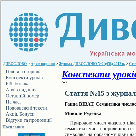
ДИВОСЛОВО
>
Архів видання
>
Журнал ДИВОСЛОВО №01(658) 2012 р.
>
Ста
Конспекти уроків
Головна сторінка
Конспекти уроків
/-->
Бібліотечка
ДИВОСЛОВА
Архів видання
Стаття №15 з журна
Останній номер
На часі
Ганна ВІВАТ.
Семантика числоо
Нововведені тексти
Миколи Руденка
Акції. Бонуси
Відгуки та пропозиції
Природою чисел людство цікав
Посилання
семантики числа оприявнюється «
символіка на образному рівні ная