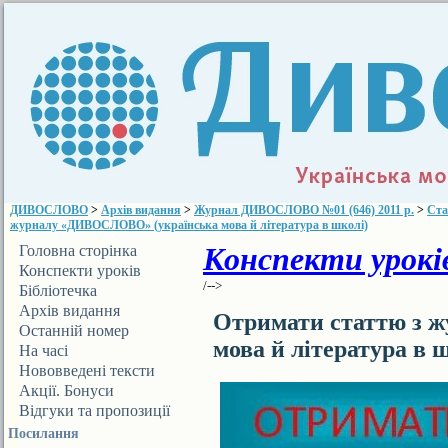
ДИВОСЛОВО
>
Архів видання
>
Журнал ДИВОСЛОВО №01 (646) 2011 р.
>
Ста
журналу «ДИВОСЛОВО» (українська мова й література в школі)
Конспекти уроків
Головна сторінка
Конспекти уроків
/-->
Бібліотечка
ДИВОСЛОВА
Архів видання
Отримати статтю з 
Останній номер
мова й література в 
На часі
Нововведені тексти
Акції. Бонуси
Відгуки та пропозиції
Посилання