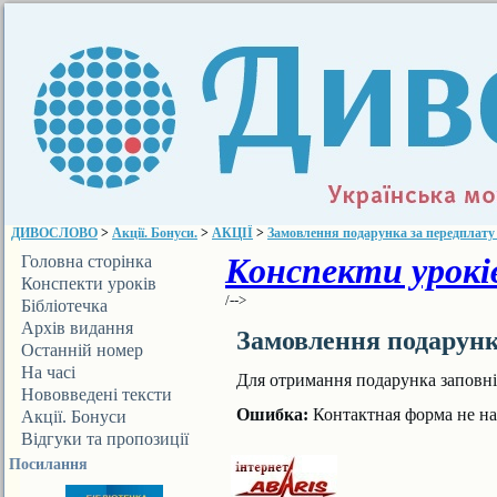
ДИВОСЛОВО
>
Акції. Бонуси.
>
АКЦІЇ
>
Замовлення подарунка за передплату 
Конспекти уроків
Головна сторінка
Конспекти уроків
/-->
Бібліотечка
ДИВОСЛОВА
Архів видання
Замовлення подарунка
Останній номер
На часі
Для отримання подарунка заповні
Нововведені тексти
Ошибка:
Контактная форма не на
Акції. Бонуси
Відгуки та пропозиції
Посилання