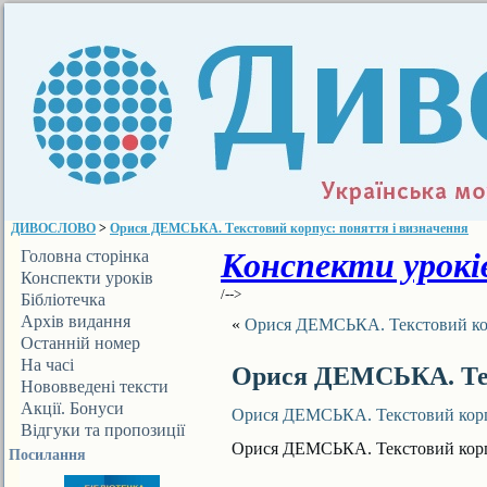
ДИВОСЛОВО
>
Орися ДЕМСЬКА. Текстовий корпус: поняття і визначення
Конспекти уроків
Головна сторінка
Конспекти уроків
/-->
Бібліотечка
ДИВОСЛОВА
Архів видання
«
Орися ДЕМСЬКА. Текстовий кор
Останній номер
На часі
Орися ДЕМСЬКА. Тек
Нововведені тексти
Акції. Бонуси
Орися ДЕМСЬКА. Текстовий корпу
Відгуки та пропозиції
Орися ДЕМСЬКА. Текстовий корпу
Посилання