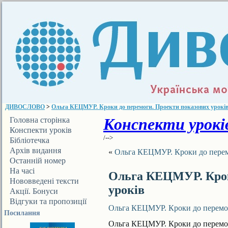
ДИВОСЛОВО
>
Ольга КЕЦМУР. Кроки до перемоги. Проекти показових урокі
Конспекти уроків
Головна сторінка
Конспекти уроків
/-->
Бібліотечка
ДИВОСЛОВА
Архів видання
«
Ольга КЕЦМУР. Кроки до перем
Останній номер
На часі
Ольга КЕЦМУР. Крок
Нововведені тексти
уроків
Акції. Бонуси
Відгуки та пропозиції
Ольга КЕЦМУР. Кроки до перемог
Посилання
Ольга КЕЦМУР. Кроки до перемог