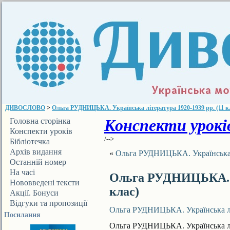
ДИВОСЛОВО
>
Ольга РУДНИЦЬКА. Українська література 1920-1939 рр. (11 к
Конспекти уроків
Головна сторінка
Конспекти уроків
/-->
Бібліотечка
ДИВОСЛОВА
Архів видання
«
Ольга РУДНИЦЬКА. Українська лі
Останній номер
На часі
Ольга РУДНИЦЬКА. Ук
Нововведені тексти
клас)
Акції. Бонуси
Відгуки та пропозиції
Ольга РУДНИЦЬКА. Українська літ
Посилання
Ольга РУДНИЦЬКА. Українська літ