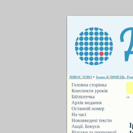
ДИВОСЛОВО
>
Ірина КЛИМЕЦЬ, Рома
Головна сторінка
Конспекти уроків
Бібліотечка
->
ДИВОСЛОВА
Архів видання
Останній номер
На часі
Нововведені тексти
Акції. Бонуси
Відгуки та пропозиції