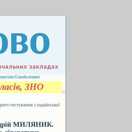
ератури (Спроба перша)
ласів, ЗНО
/-
-тестування з української
дрій МИЛЯНИК.