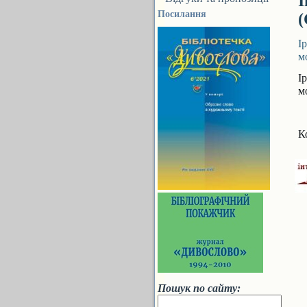
І
Посилання
(
І
м
І
м
К
Пошук по сайту: