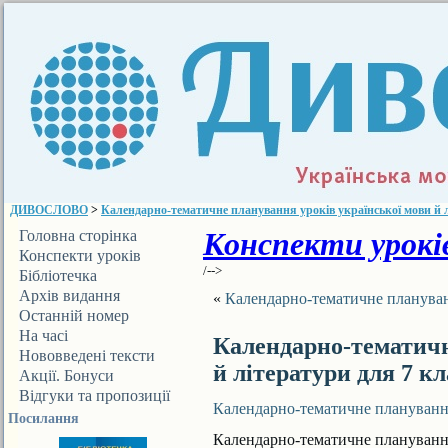
ДИВОСЛОВО
>
Календарно-тематичне планування уроків української мови й л
Конспекти уроків
Головна сторінка
Конспекти уроків
/-->
Бібліотечка
ДИВОСЛОВА
Архів видання
«
Календарно-тематичне плануванн
Останній номер
На часі
Календарно-тематичн
Нововведені тексти
й літератури для 7 кл
Акції. Бонуси
Відгуки та пропозиції
Календарно-тематичне планування 
Посилання
Календарно-тематичне планування 