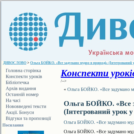
ДИВОСЛОВО
>
Ольга БОЙКО. «Все задумано мудро в природі» (Інтегрований ур
Конспекти уроків
Головна сторінка
Конспекти уроків
/-->
Бібліотечка
ДИВОСЛОВА
Архів видання
«
Ольга БОЙКО. «Все задумано муд
Останній номер
На часі
Ольга БОЙКО. «Все з
Нововведені тексти
(Інтегрований урок у 
Акції. Бонуси
Відгуки та пропозиції
Ольга БОЙКО. «Все задумано мудр
Посилання
Ольга БОЙКО. «Все задумано мудр