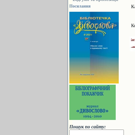
Посилання
К
К
Пошук по сайту: