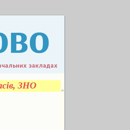
ласів, ЗНО
/-