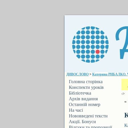
ДИВОСЛОВО
>
Катерина РИБАЛКО. Ч
Головна сторінка
Конспекти уроків
Бібліотечка
->
ДИВОСЛОВА
Архів видання
«
Останній номер
На часі
Нововведені тексти
Акції. Бонуси
К
Відгуки та пропозиції