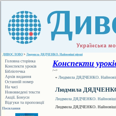
ДИВОСЛОВО
>
Людмила ДЯДЧЕНКО. Найновіші вірші
Конспекти уроків
Головна сторінка
Конспекти уроків
/-->
Бібліотечка
ДИВОСЛОВА
Архів видання
«
Людмила ДЯДЧЕНКО. Найновіш
Останній номер
На часі
Людмила ДЯДЧЕНКО.
Нововведені тексти
Акції. Бонуси
Людмила ДЯДЧЕНКО. Найновіші
Відгуки та пропозиції
Людмила ДЯДЧЕНКО. Найновіші
Посилання