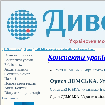
ДИВОСЛОВО
>
Орися ДЕМСЬКА. Українсько-італійський мовний світ
Конспекти уроків
Головна сторінка
Конспекти уроків
/-->
Бібліотечка
ДИВОСЛОВА
Архів видання
«
Орися ДЕМСЬКА. Українсько-іт
Останній номер
На часі
Орися ДЕМСЬКА. Укр
Нововведені тексти
Акції. Бонуси
Орися ДЕМСЬКА. Українсько-італ
Відгуки та пропозиції
Орися ДЕМСЬКА. Українсько-італ
Посилання