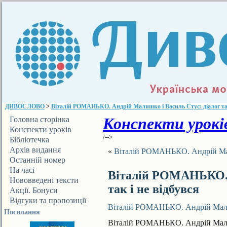
ДИВОСЛОВО
>
Віталій РОМАНЬКО. Андрій Малишко і Василь Стус: діалог так
Конспекти уроків
Головна сторінка
Конспекти уроків
/-->
Бібліотечка
ДИВОСЛОВА
Архів видання
«
Віталій РОМАНЬКО. Андрій Малиш
Останній номер
На часі
Віталій РОМАНЬКО. 
Нововведені тексти
так і не відбувся
Акції. Бонуси
Відгуки та пропозиції
Віталій РОМАНЬКО. Андрій Малишк
Посилання
Віталій РОМАНЬКО. Андрій Малишк