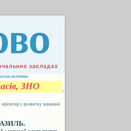
ьтури дослідника
асів, ЗНО
/-
ієнтир у розвитку наукової
БАЗИЛЬ.