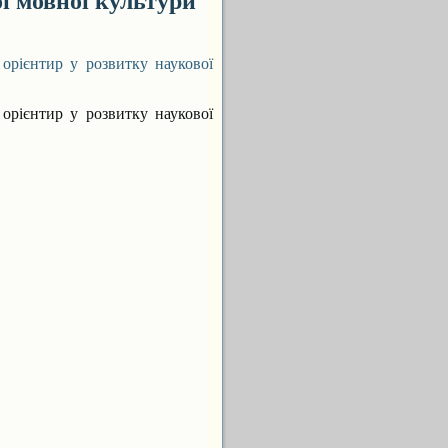
ї мовної культури
ієнтир у розвитку наукової
ієнтир у розвитку наукової