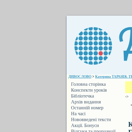
ДИВОСЛОВО
>
Катерина ТАРАНІК-ТКА
Головна сторінка
Конспекти уроків
Бібліотечка
->
ДИВОСЛОВА
Архів видання
Останній номер
На часі
Нововведені тексти
Акції. Бонуси
Відгуки та пропозиції