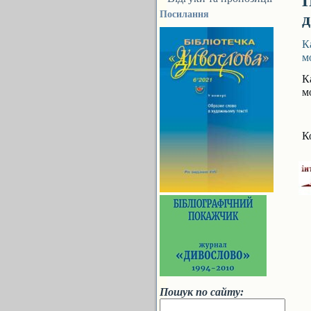
П
Посилання
д
К
м
К
м
К
Пошук по сайту: