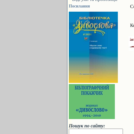
Посилання
С
К
Пошук по сайту: