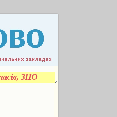
ласів, ЗНО
/-