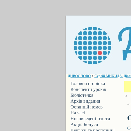
ДИВОСЛОВО
>
Сергій МИХИДА. Діало
Головна сторінка
Конспекти уроків
Бібліотечка
->
ДИВОСЛОВА
Архів видання
«
Останній номер
На часі
С
Нововведені тексти
Акції. Бонуси
С
Відгуки та пропозиції