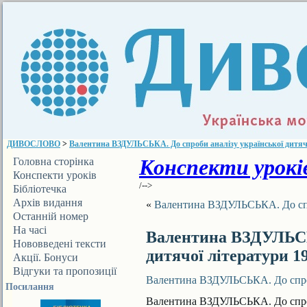
ДИВОСЛОВО
>
Валентина ВЗДУЛЬСЬКА. До спроби аналізу української дитячо
Конспекти уроків
Головна сторінка
Конспекти уроків
/-->
Бібліотечка
ДИВОСЛОВА
Архів видання
«
Валентина ВЗДУЛЬСЬКА. До спроб
Останній номер
На часі
Валентина ВЗДУЛЬСЬК
Нововведені тексти
дитячої літератури 1
Акції. Бонуси
Відгуки та пропозиції
Валентина ВЗДУЛЬСЬКА. До спроби
Посилання
Валентина ВЗДУЛЬСЬКА. До спроби