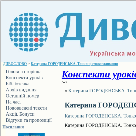
ДИВОСЛОВО
>
Катерина ГОРОДЕНСЬКА. Тонкощі слововживання
Конспекти уроків
Головна сторінка
Конспекти уроків
/-->
Бібліотечка
ДИВОСЛОВА
Архів видання
«
Катерина ГОРОДЕНСЬКА. Тонк
Останній номер
На часі
Катерина ГОРОДЕНС
Нововведені тексти
Акції. Бонуси
Катерина ГОРОДЕНСЬКА. Тонко
Відгуки та пропозиції
Катерина ГОРОДЕНСЬКА. Тонко
Посилання