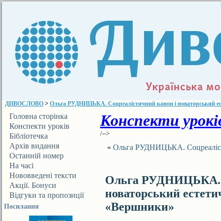
ДИВОСЛОВО
>
Ольга РУДНИЦЬКА. Соцреалістичний канон і новаторський е
Конспекти уроків
Головна сторінка
Конспекти уроків
/-->
Бібліотечка
ДИВОСЛОВА
Архів видання
«
Ольга РУДНИЦЬКА. Соцреалісти
Останній номер
На часі
Нововведені тексти
Ольга РУДНИЦЬКА. С
Акції. Бонуси
новаторський естети
Відгуки та пропозиції
«Вершники»
Посилання