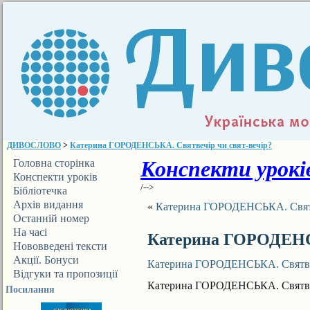
ДИВОСЛОВО
>
Катерина ГОРОДЕНСЬКА. Святвечір чи свят-вечір?
Конспекти уроків
Головна сторінка
Конспекти уроків
/-->
Бібліотечка
ДИВОСЛОВА
Архів видання
«
Катерина ГОРОДЕНСЬКА. Святве
Останній номер
На часі
Катерина ГОРОДЕНСЬ
Нововведені тексти
Акції. Бонуси
Катерина ГОРОДЕНСЬКА. Святвеч
Відгуки та пропозиції
Катерина ГОРОДЕНСЬКА. Святвеч
Посилання