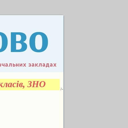
ласів, ЗНО
/-