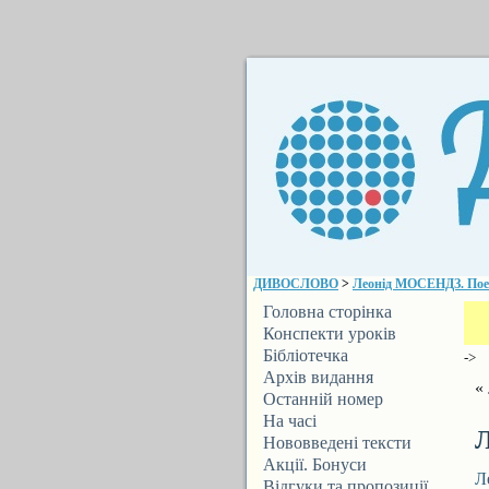
ДИВОСЛОВО
>
Леонід МОСЕНДЗ. Поез
Головна сторінка
Конспекти уроків
Бібліотечка
->
ДИВОСЛОВА
Архів видання
«
Останній номер
На часі
Л
Нововведені тексти
Акції. Бонуси
Л
Відгуки та пропозиції