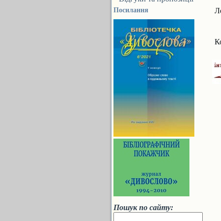
Посилання
Л
К
Пошук по сайту: