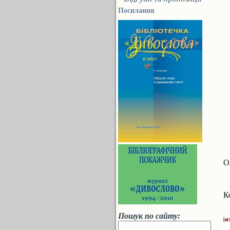
Посилання
О
К
Пошук по сайту: