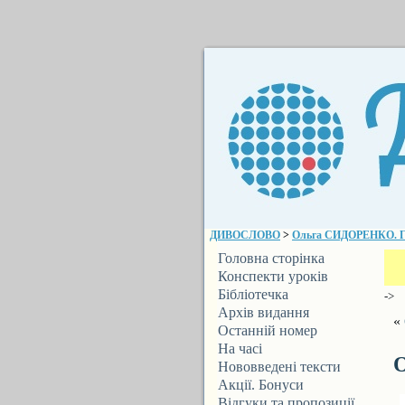
ДИВОСЛОВО
>
Ольга СИДОРЕНКО. Г
Головна сторінка
Конспекти уроків
Бібліотечка
->
ДИВОСЛОВА
Архів видання
«
Останній номер
На часі
Нововведені тексти
Акції. Бонуси
Відгуки та пропозиції