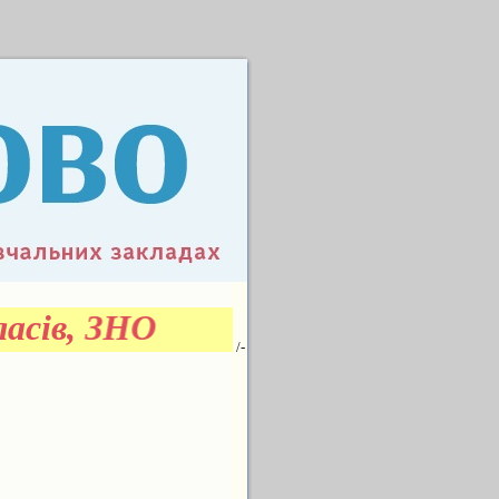
асів, ЗНО
/-