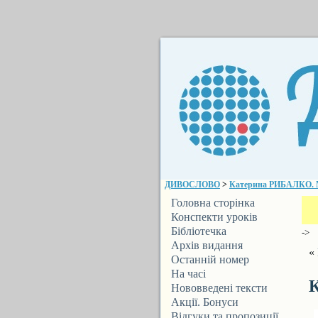
ДИВОСЛОВО
>
Катерина РИБАЛКО. М
Головна сторінка
Конспекти уроків
Бібліотечка
->
ДИВОСЛОВА
Архів видання
«
Останній номер
На часі
К
Нововведені тексти
Акції. Бонуси
Відгуки та пропозиції