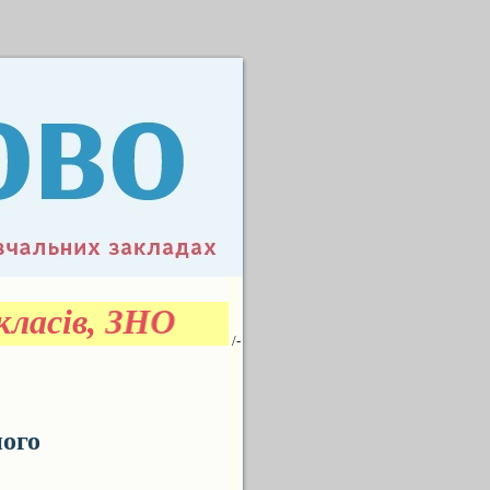
ласів, ЗНО
/-
ого