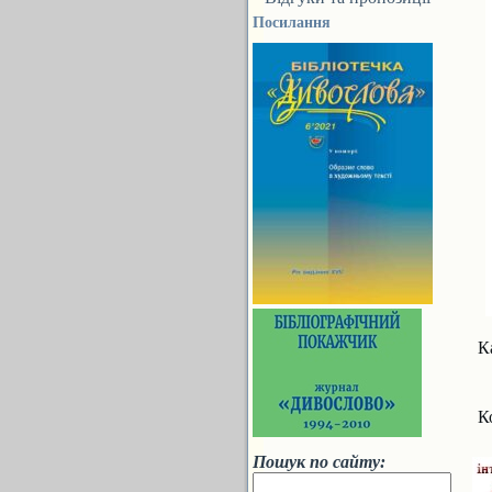
Посилання
К
К
Пошук по сайту: