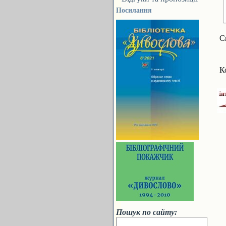
Посилання
С
К
Пошук по сайту: