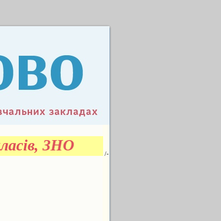
ласів, ЗНО
/-