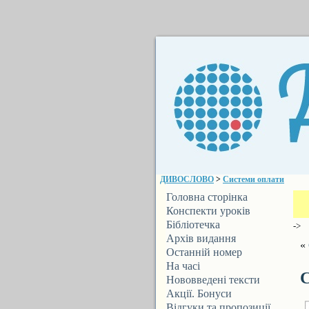
ДИВОСЛОВО
>
Системи оплати
Головна сторінка
Конспекти уроків
Бібліотечка
->
ДИВОСЛОВА
Архів видання
«
Останній номер
На часі
С
Нововведені тексти
Акції. Бонуси
Відгуки та пропозиції