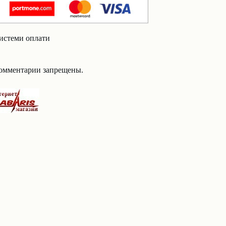
истеми оплати
омментарии запрещены.