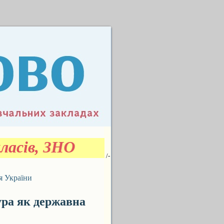
ласів, ЗНО
/-
я України
ра як державна