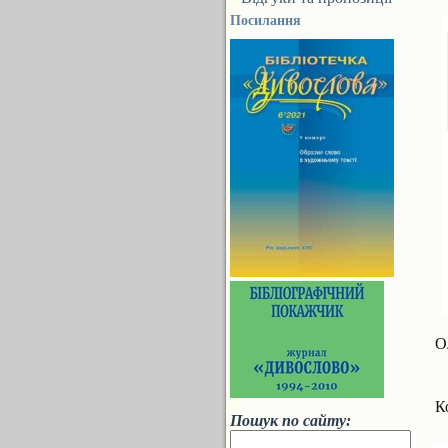
Посилання
О
К
Пошук по сайту: