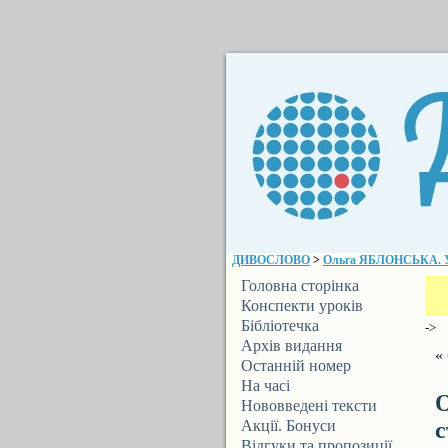
ДИВОСЛОВО
>
Ольга ЯБЛОНСЬКА. Укр
Головна сторінка
Конспекти уроків
Бібліотечка
->
ДИВОСЛОВА
Архів видання
«
Останній номер
На часі
О
Нововведені тексти
Акції. Бонуси
с
Відгуки та пропозиції