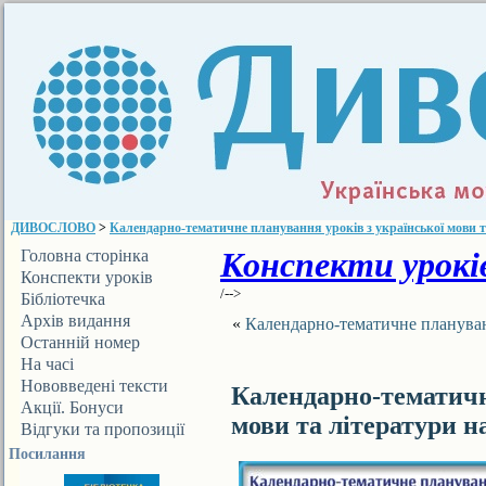
ДИВОСЛОВО
>
Календарно-тематичне планування уроків з української мови та 
Конспекти уроків
Головна сторінка
Конспекти уроків
/-->
Бібліотечка
ДИВОСЛОВА
Архів видання
«
Календарно-тематичне планування
Останній номер
На часі
Нововведені тексти
Календарно-тематичн
Акції. Бонуси
мови та літератури на
Відгуки та пропозиції
Посилання